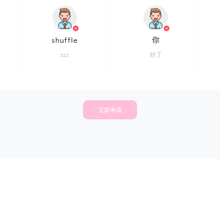
shuffle
你
zzz
好了
立即申请