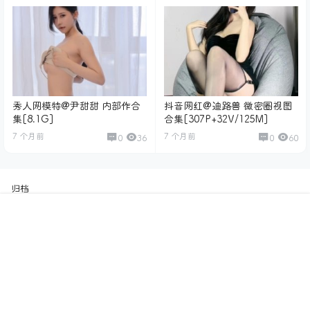
秀人网模特@尹甜甜 内部作合
抖音网红@迪路兽 微密圈视图
集[8.1G]
合集[307P+32V/125M]
7 个月前
7 个月前
0
36
0
60
归档
2026 年 2 月
首页
专题
认证
搜索
菜单
我的
2026 年 1 月
2025 年 12 月