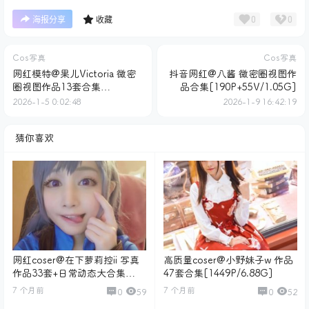
0
0
海报分享
收藏
Cos写真
Cos写真
网红模特@果儿Victoria 微密
抖音网红@八酱 微密圈视图作
圈视图作品13套合集
品合集[190P+55V/1.05G]
[352P+5V/2.62G]
2026-1-5 0:02:48
2026-1-9 16:42:19
猜你喜欢
网红coser@在下萝莉控ii 写真
高质量coser@小野妹子w 作品
作品33套+日常动态大合集
47套合集[1449P/6.88G]
[3242P+1V/12.8G]
7 个月前
7 个月前
0
59
0
52