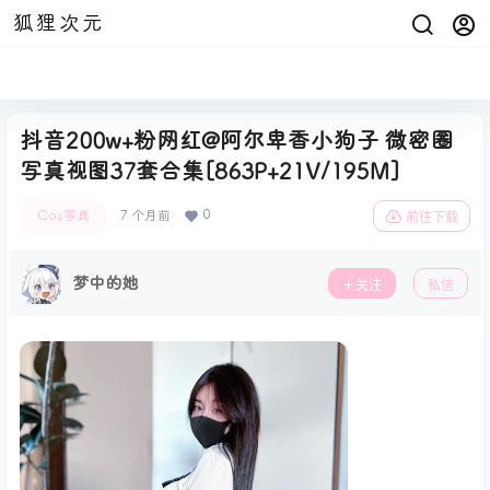
狐狸次元
抖音200w+粉网红@阿尔卑香小狗子 微密圈
写真视图37套合集[863P+21V/195M]
0
Cos写真
7 个月前
前往下载
梦中的她
关注
私信