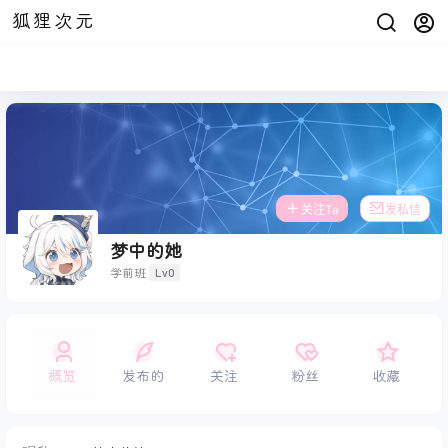
狐狸次元
关注Ta
发私信
梦中的她
Lv0
学前班
概览
发布的
关注
粉丝
收藏